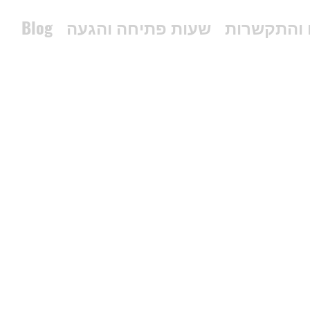
 והתקשרות
שעות פתיחה והגעה
Blog
03-5507254
pniel_m@netvision.net.il
הפלד 25, חולון, Israel
Whatsup 0548916066 ווטסאפ בלבד