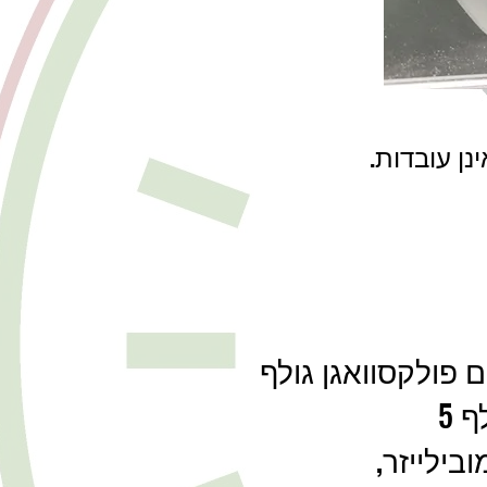
נן עובדות.
ם פולקסוואגן גולף
בילייזר,