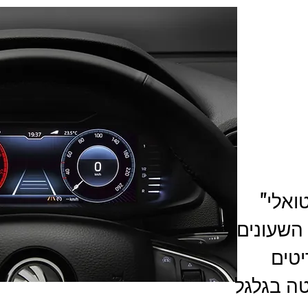
טואלי"
השעונים
יטים
טה בגלגל