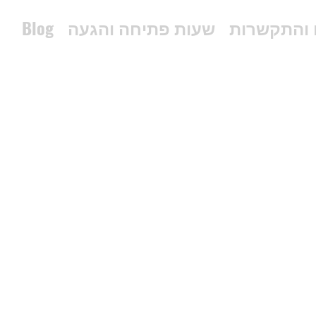
 והתקשרות
שעות פתיחה והגעה
Blog
03-5507254
pniel_m@netvision.net.il
הפלד 25, חולון, Israel
Whatsup 0548916066 ווטסאפ בלבד