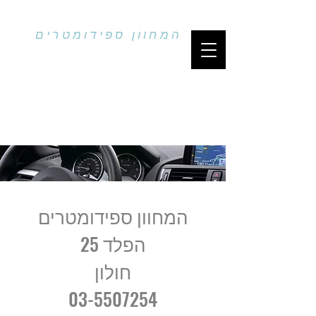
pniel_m@netvision.net.il
03-5507254
המחוון ספידומטרים
הפלד 25, חולון, Israel
Whatsup
ווטסאפ
0548916066
בלבד
המחוון ספידומטרים
הפלד 25
חולון
03-5507254