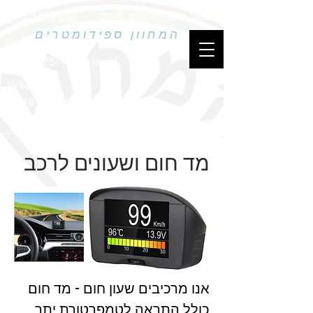
pniel_m@netvision.net.il
03-5507254
המחוון ספידומטרים
הפלד 25, חולון, Israel
Whatsup
ווטסאפ
0548916066
בלבד
מד חום ושעונים לרכב
אנו מרכיבים שעון חום - מד חום
כולל התראה לטמפרטורת יתר